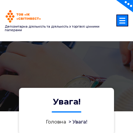
Перейти
до
контенту
Депозитарна діяльність та діяльність з торгівлі цінними
паперами
Увага!
Головна
>
Увага!