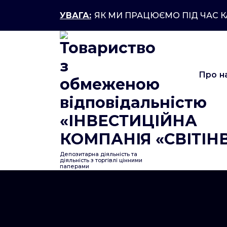
Перейти
УВАГА:
ЯК МИ ПРАЦЮЄМО ПІД ЧАС 
до
контенту
Про н
Депозитарна діяльність та
діяльність з торгівлі цінними
паперами