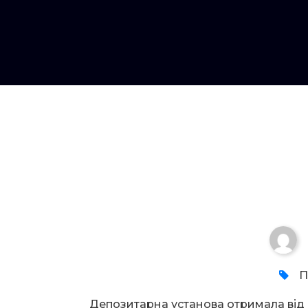
Увага!
П
Депозитарна установа отримала ві