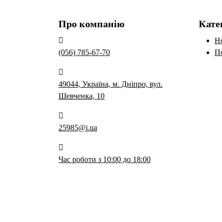
Про компанію
Кате
Н
(056) 785-67-70
П
49044, Україна, м. Дніпро, вул.
Шевченка, 10
25985@i.ua
Час роботи з 10:00 до 18:00