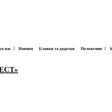
ро нас
Новини
Бланки та додатки
Положення
І