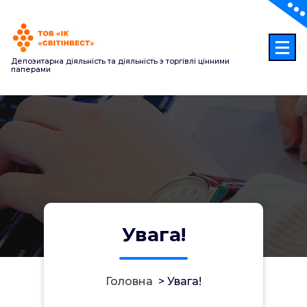
Перейти
до
контенту
Депозитарна діяльність та діяльність з торгівлі цінними
паперами
Увага!
Головна
>
Увага!