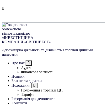
Перейти
УВАГА:
до
контенту
Час роботи з 10:00 до 18:00
Депозитарна діяльність та діяльність з торгівлі цінними
паперами
Про нас
Аудит
Фінансова звітність
Новини
Бланки та додатки
Положення
Положення з торгівлі ЦП
Тарифи
Інформація для депонентів
Контакти