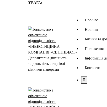
Перейти
УВАГА:
до
контенту
Про нас
Новини
Бланки та до
Положення
Депозитарна діяльність
Інформація д
та діяльність з торгівлі
Контакти
цінними паперами