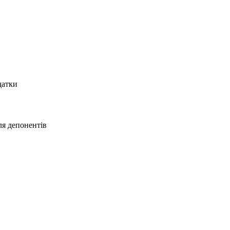
датки
ля депонентів