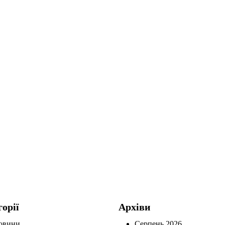
горії
Архіви
овини
Серпень 2026