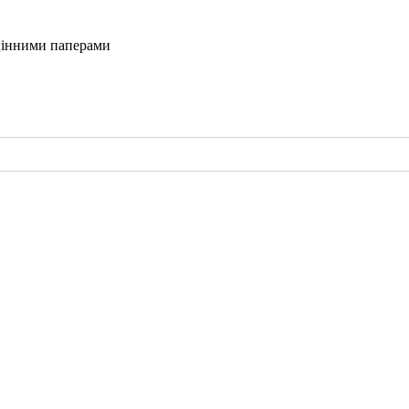
і цінними паперами