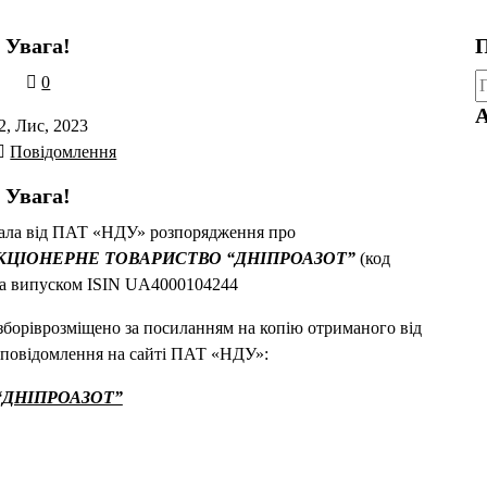
Увага!
П
П
0
А
2, Лис, 2023
Повідомлення
Увага!
мала від ПАТ «НДУ» розпорядження про
КЦІОНЕРНЕ ТОВАРИСТВО “ДНІПРОАЗОТ”
(код
а випуском ISIN UA4000104244
боріврозміщено за посиланням на копію отриманого від
 повідомлення на сайті ПАТ «НДУ»:
“ДНІПРОАЗОТ”