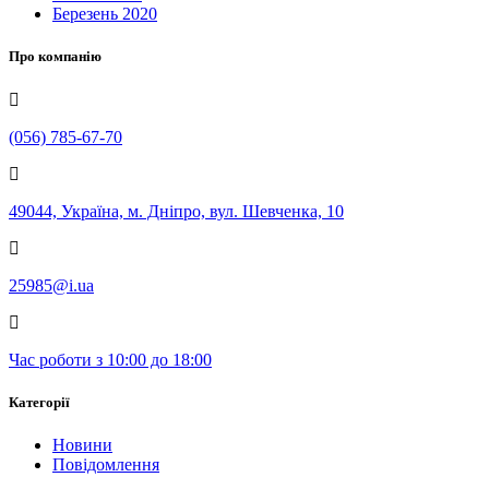
Березень 2020
Про компанію
(056) 785-67-70
49044, Україна, м. Дніпро, вул. Шевченка, 10
25985@i.ua
Час роботи з 10:00 до 18:00
Категорії
Новини
Повідомлення