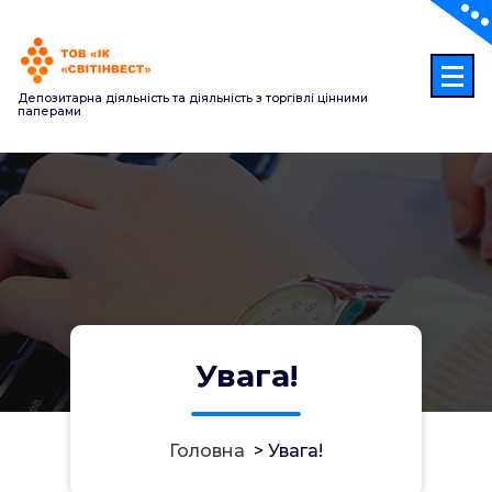
Перейти
до
контенту
Депозитарна діяльність та діяльність з торгівлі цінними
паперами
Увага!
Головна
>
Увага!