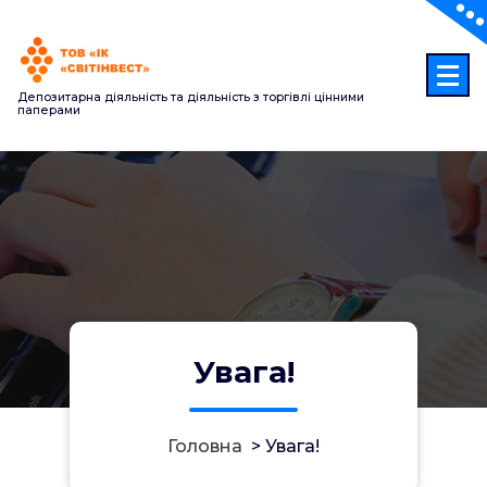
Перейти
до
контенту
Депозитарна діяльність та діяльність з торгівлі цінними
паперами
Увага!
Головна
>
Увага!