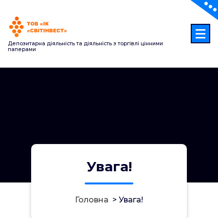
Перейти
до
контенту
Депозитарна діяльність та діяльність з торгівлі цінними
паперами
Увага!
Головна
>
Увага!