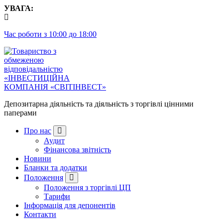
Перейти
УВАГА:
до
контенту
Час роботи з 10:00 до 18:00
Депозитарна діяльність та діяльність з торгівлі цінними
паперами
Про нас
Аудит
Фінансова звітність
Новини
Бланки та додатки
Положення
Положення з торгівлі ЦП
Тарифи
Інформація для депонентів
Контакти