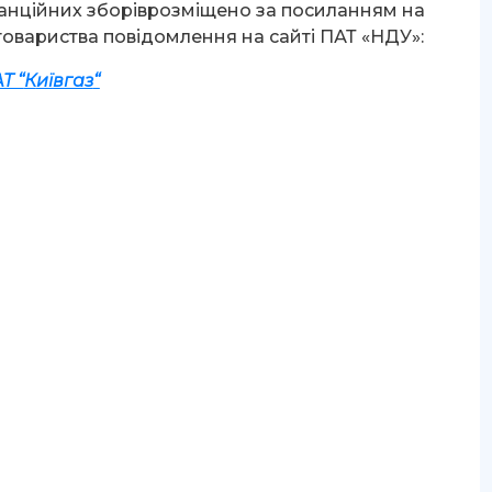
анційних зборіврозміщено за посиланням на
товариства повідомлення на сайті ПАТ «НДУ»:
Т “
К
иївгаз
“