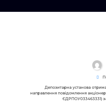
Увага!
П
Депозитарна установа отрим
направлення повідомлення акціоне
ЄДРПОУ033463331) за