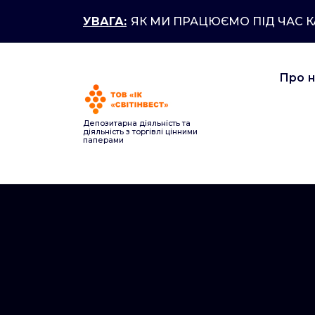
Перейти
УВАГА:
ЯК МИ ПРАЦЮЄМО ПІД ЧАС 
до
контенту
Про 
Депозитарна діяльність та
діяльність з торгівлі цінними
паперами