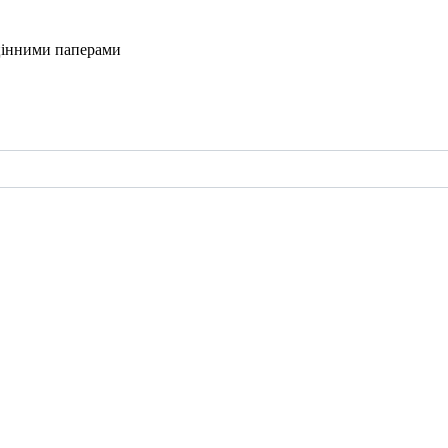
і цінними паперами