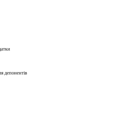
датки
ля депонентів