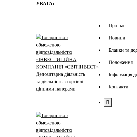
Перейти
УВАГА:
до
контенту
Про нас
Новини
Бланки та до
Положення
Депозитарна діяльність
Інформація д
та діяльність з торгівлі
Контакти
цінними паперами