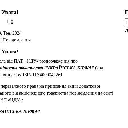
Увага!
П
П
0
А
3, Тра, 2024
Повідомлення
Увага!
мала від ПАТ «НДУ» розпорядження про
ціонерне товариство “УКРАЇНСЬКА БІРЖА”
(код
а випуском ISIN UA4000042261
 переважного права на придбання акцій додаткової
аного від акціонерного товариства повідомлення на сайті
АТ «НДУ»:
РАЇНСЬКА БІРЖА”