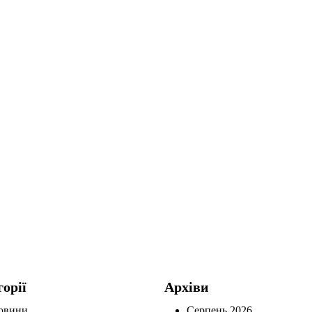
горії
Архіви
овини
Серпень 2026