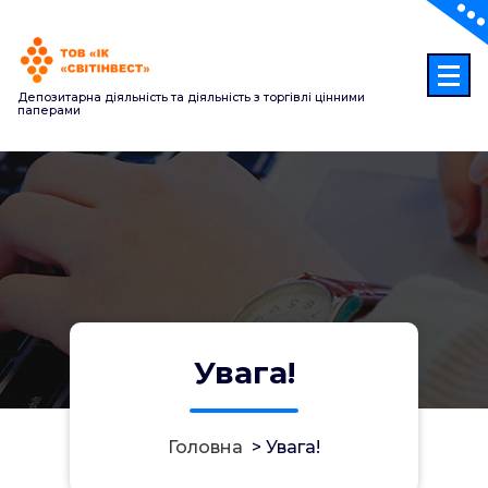
Перейти
до
контенту
Депозитарна діяльність та діяльність з торгівлі цінними
паперами
Увага!
Головна
>
Увага!