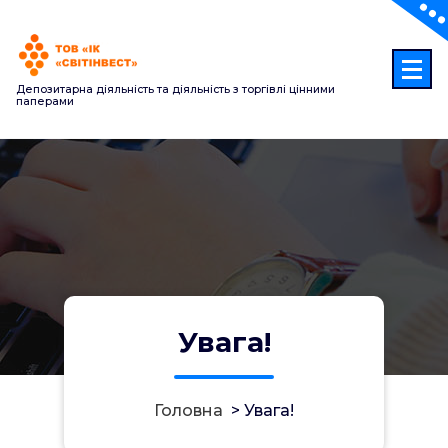
Перейти
до
контенту
Депозитарна діяльність та діяльність з торгівлі цінними
паперами
Увага!
Головна
>
Увага!