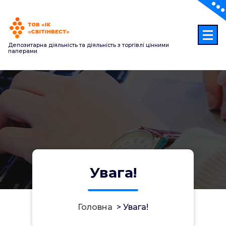
Перейти
до
контенту
Депозитарна діяльність та діяльність з торгівлі цінними
паперами
Увага!
Головна
>
Увага!