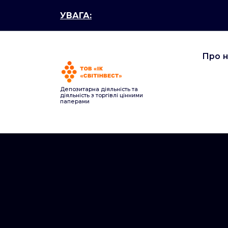
Перейти
УВАГА:
до
контенту
Про 
Депозитарна діяльність та
діяльність з торгівлі цінними
паперами