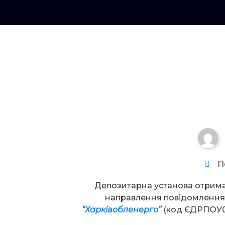
Увага!
П
Депозитарна установа отрим
направлення повідомлення
“Харківобленерго”
(код ЄДРПОУ0