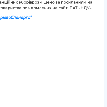
анційних зборіврозміщено за посиланням на
товариства повідомлення на сайті ПАТ «НДУ»:
арківобленерго”