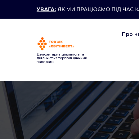
Перейти
УВАГА:
ЯК МИ ПРАЦЮЄМО ПІД ЧАС 
до
контенту
Про н
Депозитарна діяльність та
діяльність з торгівлі цінними
паперами