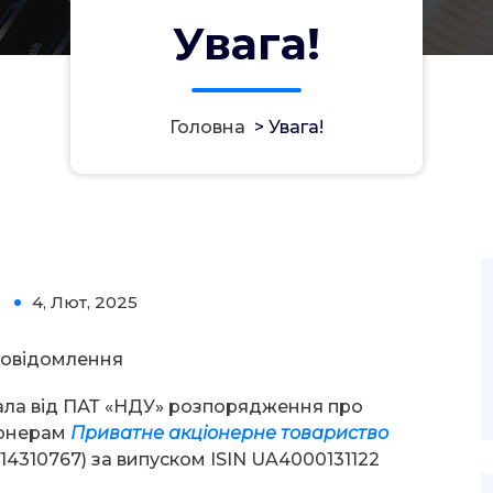
Увага!
Головна
>
Увага!
4, Лют, 2025
0
овідомлення
ала від ПАТ «НДУ» розпорядження про
іонерам
Приватне акціонерне товариство
4310767) за випуском ISIN UA4000131122