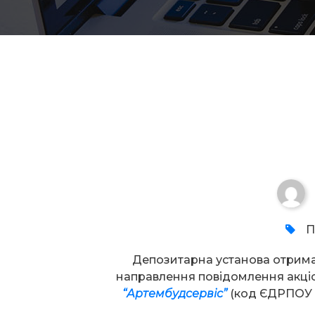
Увага!
П
Депозитарна установа отрим
направлення повідомлення акц
“Артембудсервіс”
(код ЄДРПОУ 1