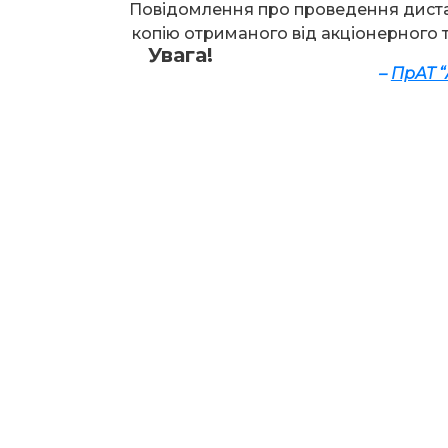
Повідомлення про проведення диста
копію отриманого від акціонерного 
Увага!
–
ПрАТ “