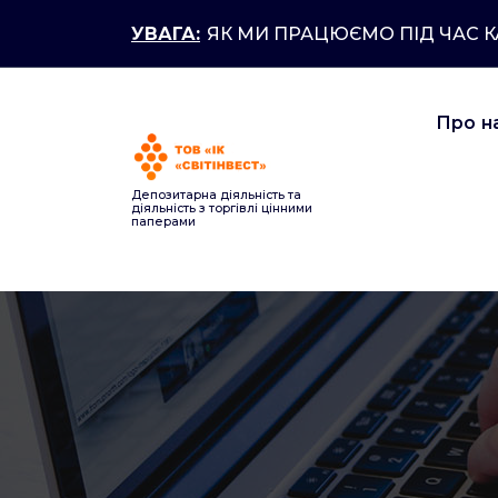
Перейти
УВАГА:
ЯК МИ ПРАЦЮЄМО ПІД ЧАС 
до
контенту
Про н
Депозитарна діяльність та
діяльність з торгівлі цінними
паперами