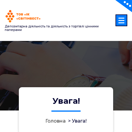
Перейти
до
контенту
Депозитарна діяльність та діяльність з торгівлі цінними
паперами
Увага!
Головна
>
Увага!