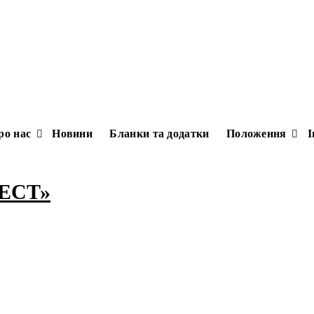
ро нас
Новини
Бланки та додатки
Положення
І