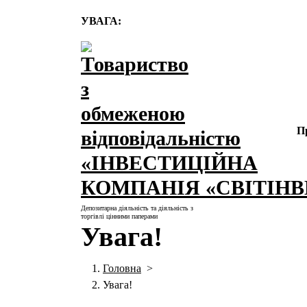
Перейти
УВАГА:
до
контенту
П
Депозитарна діяльність та діяльність з
торгівлі цінними паперами
Увага!
Головна
>
Увага!