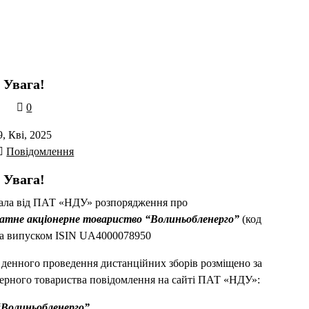
Увага!
0
9, Кві, 2025
Повідомлення
Увага!
мала від ПАТ «НДУ» розпорядження про
атне акціонерне товариство “Волиньобленерго”
(код
а випуском ISIN UA4000078950
 денного проведення дистанційних зборів розміщено за
нерного товариства повідомлення на сайті ПАТ «НДУ»:
Волиньобленерго”