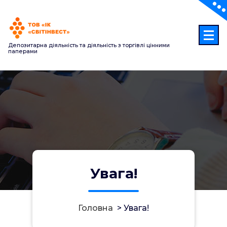
Перейти
до
контенту
Депозитарна діяльність та діяльність з торгівлі цінними
паперами
Увага!
Головна
>
Увага!