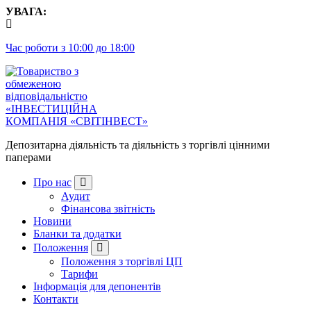
Перейти
УВАГА:
до
контенту
Час роботи з 10:00 до 18:00
Депозитарна діяльність та діяльність з торгівлі цінними
паперами
Про нас
Аудит
Фінансова звітність
Новини
Бланки та додатки
Положення
Положення з торгівлі ЦП
Тарифи
Інформація для депонентів
Контакти