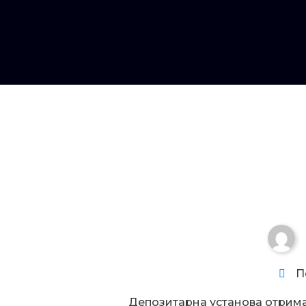
Увага!
П
Депозитарна установа отрим