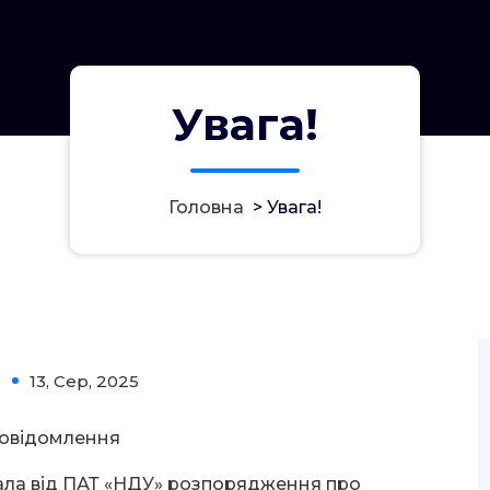
Увага!
Головна
>
Увага!
13, Сер, 2025
0
овідомлення
ала від ПАТ «НДУ» розпорядження про