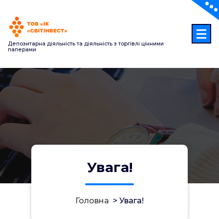
Перейти
до
контенту
Депозитарна діяльність та діяльність з торгівлі цінними
паперами
Увага!
Головна
>
Увага!