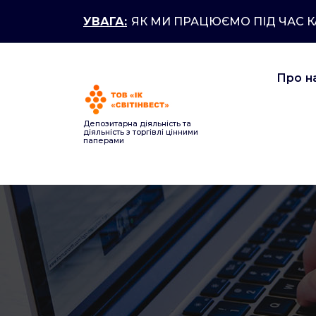
Перейти
УВАГА:
ЯК МИ ПРАЦЮЄМО ПІД ЧАС 
до
контенту
Про н
Депозитарна діяльність та
діяльність з торгівлі цінними
паперами