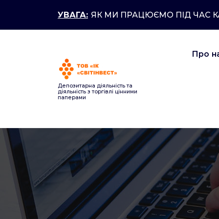
Перейти
УВАГА:
ЯК МИ ПРАЦЮЄМО ПІД ЧАС 
до
контенту
Про н
Депозитарна діяльність та
діяльність з торгівлі цінними
паперами