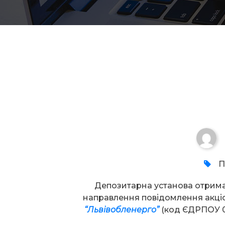
Увага!
П
Депозитарна установа отрим
направлення повідомлення акц
“Львівобленерго”
(код ЄДРПОУ 0