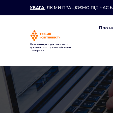
Перейти
УВАГА:
ЯК МИ ПРАЦЮЄМО ПІД ЧАС 
до
контенту
Про н
Депозитарна діяльність та
діяльність з торгівлі цінними
паперами