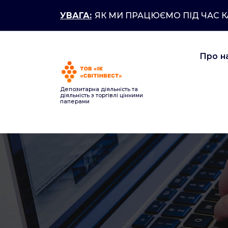
Перейти
УВАГА:
ЯК МИ ПРАЦЮЄМО ПІД ЧАС 
до
контенту
Про н
Депозитарна діяльність та
діяльність з торгівлі цінними
паперами