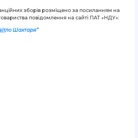
нційних зборів розміщено за посиланням на
товариства повідомлення на сайті ПАТ «НДУ»:
віт
л
о Ш
а
х
таря
“