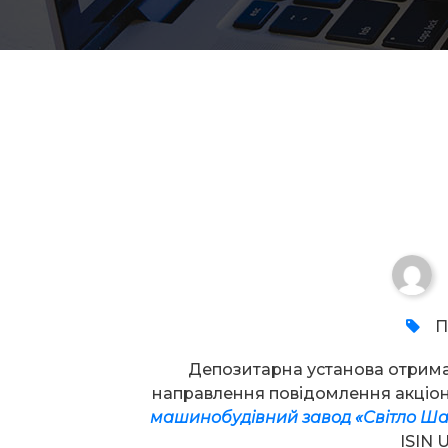
Увага!
П
Депозитарна установа отрим
направлення повідомлення акці
машинобудівний завод
«
Світло Ш
ISIN