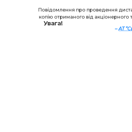
Повідомлення про проведення диста
копію отриманого від акціонерного 
Увага!
–
АТ “
С