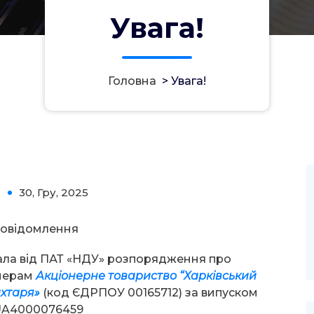
Увага!
Головна
>
Увага!
30, Гру, 2025
0
овідомлення
ала від ПАТ «НДУ» розпорядження про
онерам
А
кціонерне товариство “
Харківський
ахтаря
»
(код ЄДРПОУ 00165712) за випуском
 UA4000076459