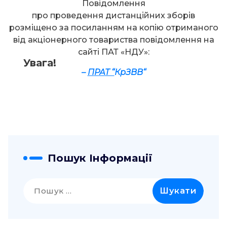
Повідомлення
про проведення дистанційних зборів
розміщено за посиланням на копію отриманого
від акціонерного товариства повідомлення на
сайті ПАТ «НДУ»:
Увага!
–
П
Р
А
Т “
Кр
ЗВВ
“
Пошук Інформації
Пошук: