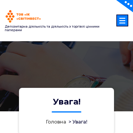
Перейти
до
контенту
Депозитарна діяльність та діяльність з торгівлі цінними
паперами
Увага!
Головна
>
Увага!