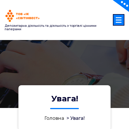
Перейти
до
контенту
Депозитарна діяльність та діяльність з торгівлі цінними
паперами
Увага!
Головна
>
Увага!