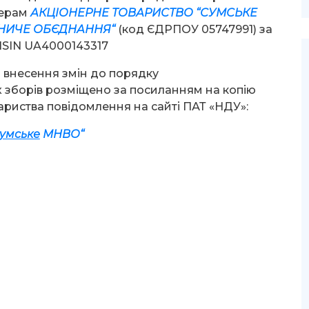
нерам
АКЦІОНЕРНЕ ТОВАРИСТВО “
СУМСЬКЕ
НИЧЕ ОБЄДНАННЯ
“
(код ЄДРПОУ 05747991) за
ISIN UA4000143317
 внесення змін до порядку
 зборів розміщено за посиланням на копію
ариства повідомлення на сайті ПАТ «НДУ»:
умське
МНВО
“