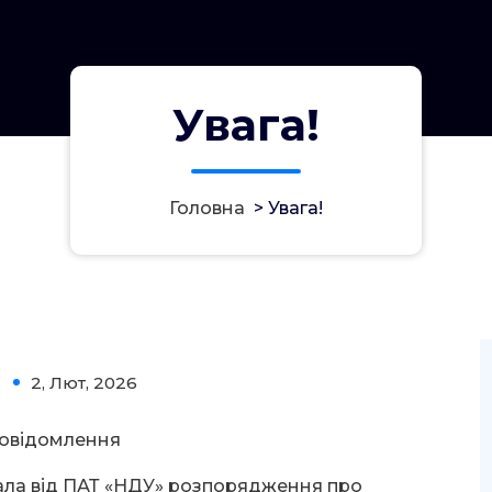
Увага!
Головна
>
Увага!
2, Лют, 2026
0
овідомлення
ала від ПАТ «НДУ» розпорядження про