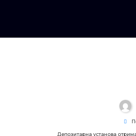
Увага!
П
Депозитарна установа отрим