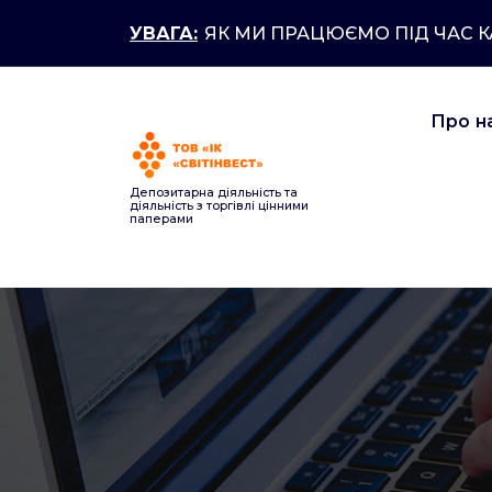
Перейти
УВАГА:
ЯК МИ ПРАЦЮЄМО ПІД ЧАС 
до
контенту
Про н
Депозитарна діяльність та
діяльність з торгівлі цінними
паперами