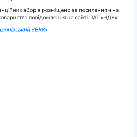
нційних зборів розміщено за посиланням на
товариства повідомлення на сайті ПАТ «НДУ»:
иро
н
івський ЗВКК
»