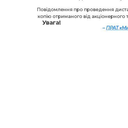
Повідомлення про проведення диста
копію отриманого від акціонерного 
Увага!
–
ПРАТ
«
М