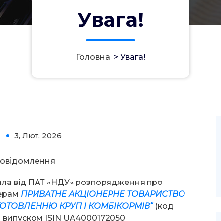
Увага!
Головна
>
Увага!
3, Лют, 2026
0
овідомлення
ала від ПАТ «НДУ» розпорядження про
нерам
ПРИВАТНЕ А
КЦІОНЕРНЕ ТОВАРИСТВО
ОТОВЛЕННЮ КРУП І КОМБІКО
РМІВ
“
(код
 випуском ISIN UA4000172050