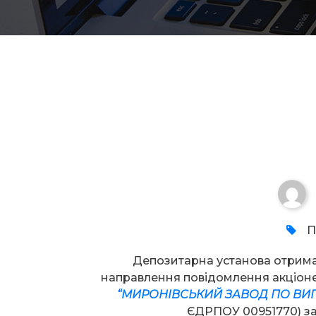
Увага!
П
Депозитарна установа отрим
направлення повідомлення акціо
“
МИРОНІВСЬКИЙ ЗАВОД ПО ВИГ
ЄДРПОУ 00951770) за