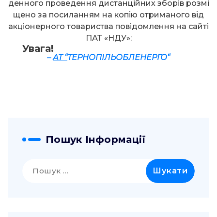
денного проведення дистанційних зборів розмі
щено за посиланням на копію отриманого від
акціонерного товариства повідомлення на сайті
ПАТ «НДУ»:
Увага!
–
А
Т “
ТЕР
Н
ОПІЛЬОБ
Л
ЕНЕРГО
“
Пошук Інформації
Пошук: