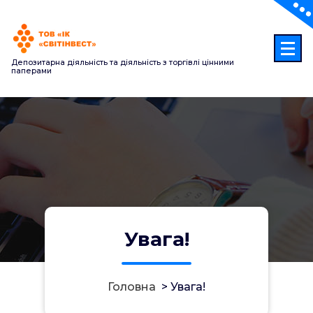
Перейти
до
контенту
Депозитарна діяльність та діяльність з торгівлі цінними
паперами
Увага!
Головна
>
Увага!