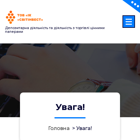
Перейти
до
контенту
Депозитарна діяльність та діяльність з торгівлі цінними
паперами
Увага!
Головна
>
Увага!