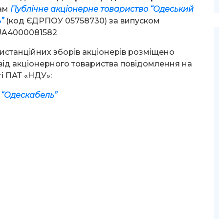
рам
Публічне акціонерне товариство “Одеський
”
(код ЄДРПОУ 05758730) за випуском
 UA4000081582
станційних зборів акціонерів розміщено
від акціонерного товариства повідомлення на
ті ПАТ «НДУ»:
 “Одескабель”