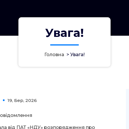
Увага!
Головна
>
Увага!
19, Бер, 2026
0
овідомлення
ала від ПАТ «НДУ» розпорядження про