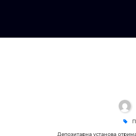
Увага!
П
Депозитарна установа отрим