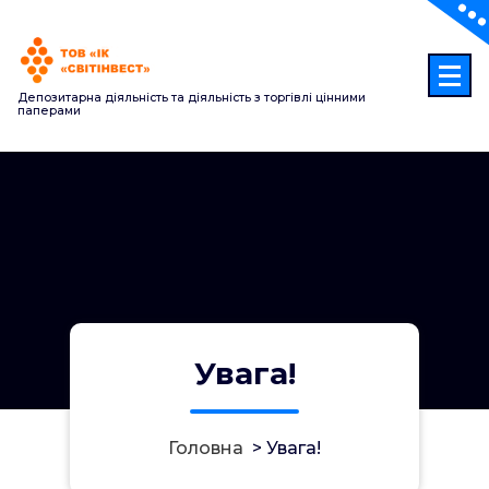
Перейти
до
контенту
Депозитарна діяльність та діяльність з торгівлі цінними
паперами
Увага!
Головна
>
Увага!