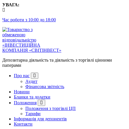
Перейти
УВАГА:
до
контенту
Час роботи з 10:00 до 18:00
Депозитарна діяльність та діяльність з торгівлі цінними
паперами
Про нас
Аудит
Фінансова звітність
Новини
Бланки та додатки
Положення
Положення з торгівлі ЦП
Тарифи
Інформація для депонентів
Контакти