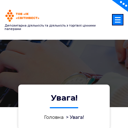
Перейти
до
контенту
Депозитарна діяльність та діяльність з торгівлі цінними
паперами
Увага!
Головна
>
Увага!