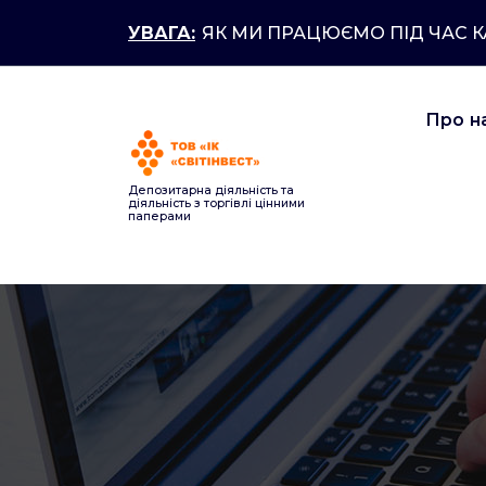
Перейти
УВАГА:
ЯК МИ ПРАЦЮЄМО ПІД ЧАС 
до
контенту
Про н
Депозитарна діяльність та
діяльність з торгівлі цінними
паперами