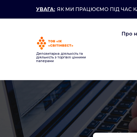
Перейти
УВАГА:
ЯК МИ ПРАЦЮЄМО ПІД ЧАС 
до
контенту
Про 
Депозитарна діяльність та
діяльність з торгівлі цінними
паперами