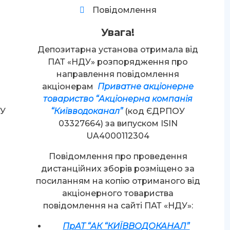
Повідомлення
Увага!
Депозитарна установа отримала від
ПАТ «НДУ» розпорядження про
направлення повідомлення
акціонерам
Приватне акціонерне
товариство “Акціонерна компанія
ОУ
“Київводоканал”
(код ЄДРПОУ
03327664) за випуском ISIN
UA4000112304
Повідомлення про проведення
дистанційних зборів розміщено за
д
посиланням на копію отриманого від
акціонерного товариства
повідомлення на сайті ПАТ «НДУ»:
ПрАТ “АК “КИЇВВОДОКАНАЛ”