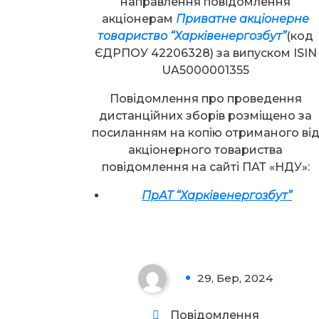
направлення повідомлення
акціонерам
Приватне акціонерне
товариство “Харківенергозбут”
(код
ЄДРПОУ 42206328) за випуском ISIN
UA5000001355
Повідомлення про проведення
дистанційних зборів розміщено за
посиланням на копію отриманого ві
акціонерного товариства
повідомлення на сайті ПАТ «НДУ»:
ПрАТ “Харківенергозбут”
Увага!
29, Бер, 2024
0
Повідомлення