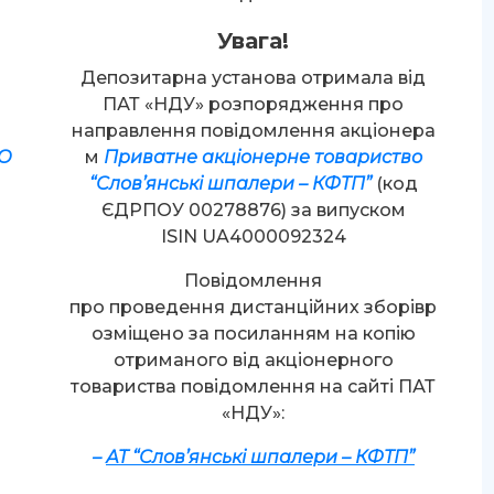
Увага!
Депозитарна установа отримала від
ПАТ «НДУ» розпорядження про
направлення повідомлення акціонера
О
м
Приватне акціонерне товариство
“Слов’янські шпалери – КФТП”
(код
ЄДРПОУ 00278876) за випуском
ISIN UA4000092324
Повідомлення
про проведення дистанційних зборівр
озміщено за посиланням на копію
д
отриманого від акціонерного
товариства повідомлення на сайті ПАТ
«НДУ»:
–
АТ “Слов’янські шпалери – КФТП”