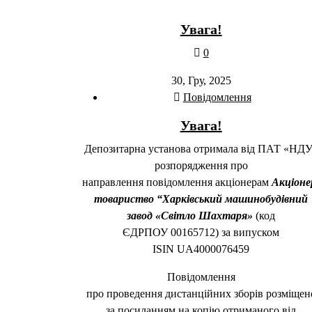
Увага!
0
30, Гру, 2025
Повідомлення
Увага!
Депозитарна установа отримала від ПАТ «НД
розпорядження про
направлення повідомлення акціонерам
А
кціоне
товариство “
Харківський машинобудівний
завод
«
Світло Шахтаря
»
(код
ЄДРПОУ 00165712) за випуском
ISIN UA4000076459
Повідомлення
про проведення дистанційних зборів розміщен
за посиланням на копію отриманого від