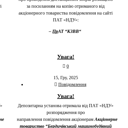
і
за посиланням на копію отриманого від
акціонерного товариства повідомлення на сайті
ПАТ «НДУ»:
–
Пр
А
Т “
КЗВВ
“
Увага!
0
15, Гру, 2025
Повідомлення
Увага!
У»
Депозитарна установа отримала від ПАТ «НДУ»
розпорядження про
не
направлення повідомлення акціонерам
Акціонерне
товариство “Бердичівський машинобудівний