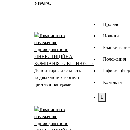
Перейти
УВАГА:
до
контенту
Про нас
Новини
Бланки та до
Положення
Депозитарна діяльність
Інформація д
та діяльність з торгівлі
Контакти
цінними паперами