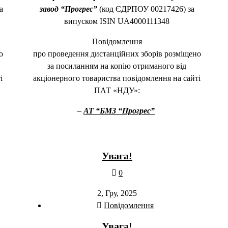
а
завод “Прогрес”
(код ЄДРПОУ 00217426) за
випуском ISIN UA4000111348
Повідомлення
о
про проведення дистанційних зборів розміщено
за посиланням на копію отриманого від
і
акціонерного товариства повідомлення на сайті
ПАТ «НДУ»:
–
АТ “БМЗ “Прогрес”
Увага!
0
2, Гру, 2025
Повідомлення
Увага!