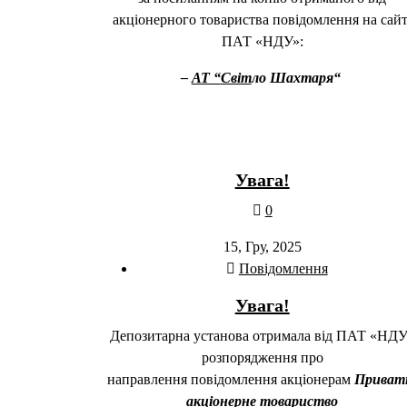
акціонерного товариства повідомлення на сайт
ПАТ «НДУ»:
–
АТ “
Світ
л
о Ш
а
х
таря
“
Увага!
0
15, Гру, 2025
Повідомлення
Увага!
Депозитарна установа отримала від ПАТ «НД
розпорядження про
направлення повідомлення акціонерам
Приват
акціонерне товариство