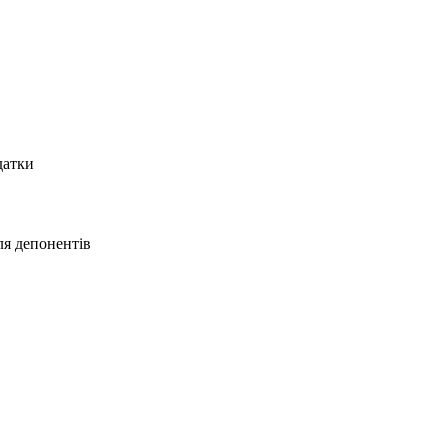
датки
ля депонентів