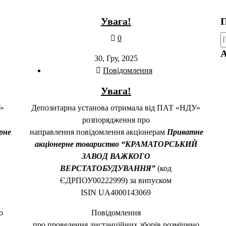
Увага!
П
П
0
А
30, Гру, 2025
Повідомлення
Увага!
У»
Депозитарна установа отримала від ПАТ «НДУ»
розпорядження про
рне
направлення повідомлення акціонерам
Приватне
акціонерне товариство “КРАМАТОРСЬКИЙ
ЗАВОД ВАЖКОГО
ВЕРСТАТОБУДУВАННЯ”
(код
ЄДРПОУ00222999) за випуском
ISIN UA4000143069
о
Повідомлення
про проведення дистанційних зборів розміщено