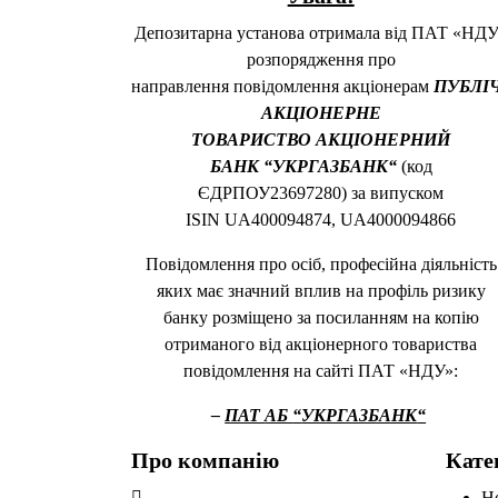
Депозитарна установа отримала від ПАТ «НД
розпорядження про
направлення повідомлення акціонерам
ПУБЛІ
АКЦІОНЕРНЕ
ТОВАРИСТВО
АКЦІОНЕРНИЙ
БАНК
“
УКРГАЗБАНК
“
(код
ЄДРПОУ23697280) за випуском
ISIN UA400094874, UA4000094866
Повідомлення про осіб, професійна діяльність
яких має значний вплив на профіль ризику
банку розміщено за посиланням на копію
отриманого від акціонерного товариства
повідомлення на сайті ПАТ «НДУ»:
–
ПАТ
АБ
“
УКРГАЗБАНК
“
Про компанію
Кате
Н