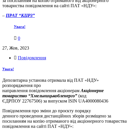
за посиланням на копію отриманого від акціонерного
товариства повідомлення на сайті ПАТ «НДУ»:
–
ПРАТ “КЦРЗ”
Увага!
0
27, Жов, 2023
Повідомлення
Увага!
Депозитарна установа отримала від ПАТ «НДУ»
розпорядження про
направлення повідомлення акціонерам
Акціонерне
товариство “Хмельницькобленерго”
(код
ЄДРПОУ 22767506) за випуском ISIN UA4000080436
Повідомлення про зміни до проєкту порядку
денного проведення дистанційних зборів розміщено за
посиланням на копію отриманого від акціонерного товариства
повідомлення на сайті ПАТ «НДУ»: