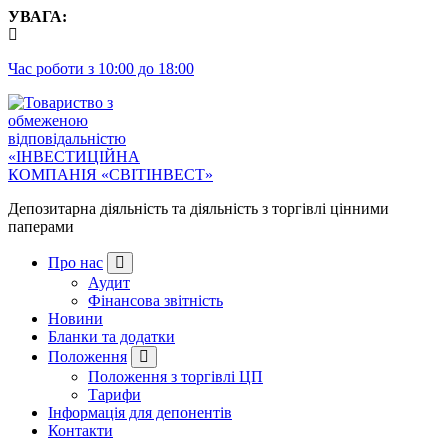
Перейти
УВАГА:
до
контенту
Час роботи з 10:00 до 18:00
Депозитарна діяльність та діяльність з торгівлі цінними
паперами
Про нас
Аудит
Фінансова звітність
Новини
Бланки та додатки
Положення
Положення з торгівлі ЦП
Тарифи
Інформація для депонентів
Контакти