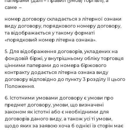
паперами (далі – Правил (умов) торгівлі), а
саме –
номер договору складається з літерної ознаки
виду договору, порядкового номеру договору,
та відображається у такому форматі
«порядковий номер літерна ознака».
5. Для відображення договорів, укладених на
фондовій біржі, у внутрішньому обліку торговця
цінними паперами до номера біржового
контракту додається літерна ознака виду
договору відповідно до пункту 3 розділу ІІ цього
Положення.
6. Істотними умовами договору є умови про
предмет договору, умови, що визначені
законом як істотні або є необхідними для
договорів даного виду, а також усі ті умови,
щодо яких за заявою хоча б однієї із сторін має