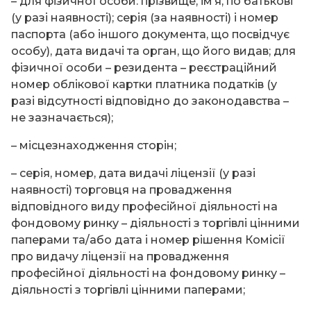
– для фізичної особи: прізвище, ім’я, по батькові
(у разі наявності); серія (за наявності) і номер
паспорта (або іншого документа, що посвідчує
особу), дата видачі та орган, що його видав; для
фізичної особи – резидента – реєстраційний
номер облікової картки платника податків (у
разі відсутності відповідно до законодавства –
не зазначається);
– місцезнаходження сторін;
– серія, номер, дата видачі ліцензії (у разі
наявності) торговця на провадження
відповідного виду професійної діяльності на
фондовому ринку – діяльності з торгівлі цінними
паперами та/або дата і номер рішення Комісії
про видачу ліцензії на провадження
професійної діяльності на фондовому ринку –
діяльності з торгівлі цінними паперами;