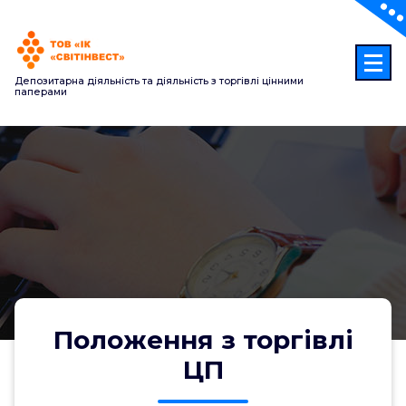
Перейти
до
контенту
Депозитарна діяльність та діяльність з торгівлі цінними
паперами
Положення з торгівлі
ЦП