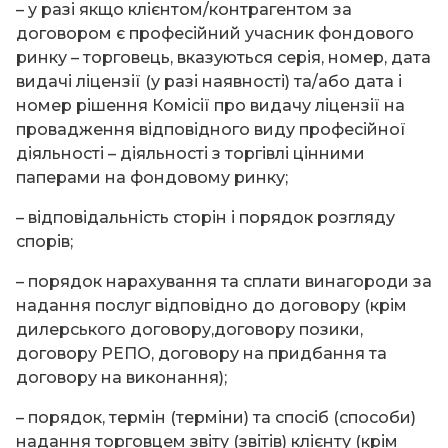
– у разі якщо клієнтом/контрагентом за
договором є професійний учасник фондового
ринку – торговець, вказуються серія, номер, дата
видачі ліцензії (у разі наявності) та/або дата і
номер рішення Комісії про видачу ліцензії на
провадження відповідного виду професійної
діяльності – діяльності з торгівлі цінними
паперами на фондовому ринку;
– відповідальність сторін і порядок розгляду
спорів;
– порядок нарахування та сплати винагороди за
надання послуг відповідно до договору (крім
дилерського договору,договору позики,
договору РЕПО, договору на придбання та
договору на виконання);
– порядок, термін (терміни) та спосіб (способи)
надання торговцем звіту (звітів) клієнту (крім