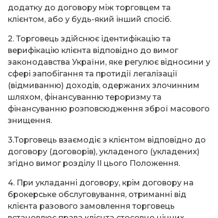
додатку до договору між торговцем та
клієнтом, або у будь-який інший спосіб.
2. Торговець здійснює ідентифікацію та
верифікацію клієнта відповідно до вимог
законодавства України, яке регулює відносини у
сфері запобігання та протидії легалізації
(відмиванню) доходів, одержаних злочинним
шляхом, фінансуванню тероризму та
фінансуванню розповсюдження зброї масового
знищення.
3.Торговець взаємодіє з клієнтом відповідно до
договору (договорів), укладеного (укладених)
згідно вимог розділу ІІ цього Положення.
4. При укладанні договору, крім договору на
брокерське обслуговування, отриманні від
клієнта разового замовлення торговець
встановлює права клієнта стосовно цінних