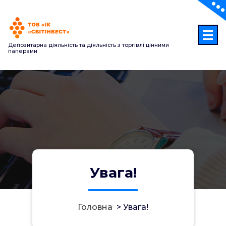
Перейти
до
контенту
Депозитарна діяльність та діяльність з торгівлі цінними
паперами
Увага!
Головна
>
Увага!