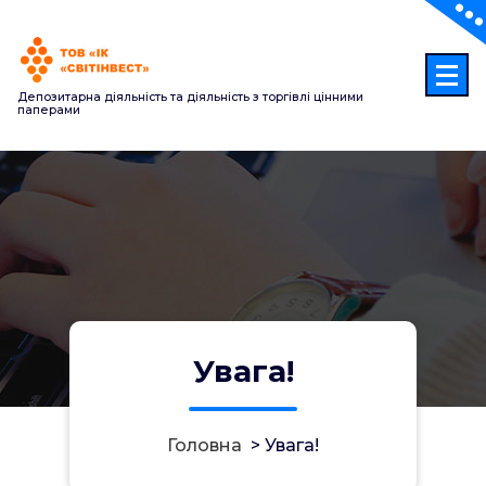
Перейти
до
контенту
Депозитарна діяльність та діяльність з торгівлі цінними
паперами
Увага!
Головна
>
Увага!