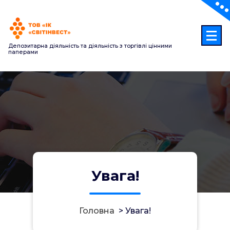
Перейти
до
контенту
Депозитарна діяльність та діяльність з торгівлі цінними
паперами
Увага!
Головна
>
Увага!