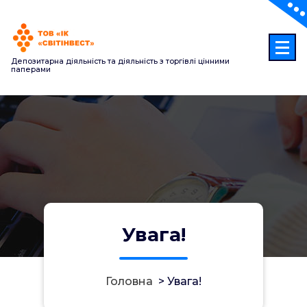
Перейти
до
контенту
Депозитарна діяльність та діяльність з торгівлі цінними
паперами
Увага!
Головна
>
Увага!