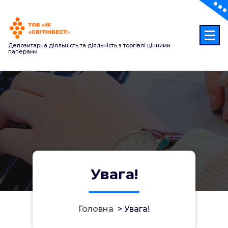
Перейти
до
контенту
Депозитарна діяльність та діяльність з торгівлі цінними
паперами
Увага!
Головна
>
Увага!