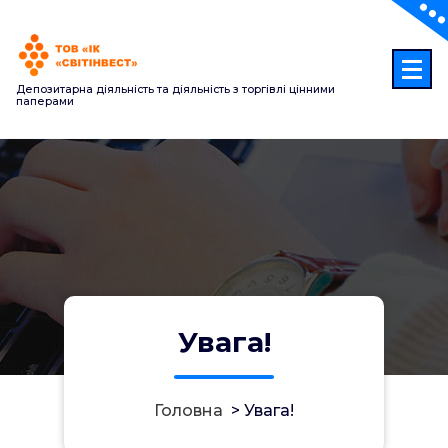
Перейти
до
контенту
Депозитарна діяльність та діяльність з торгівлі цінними
паперами
Увага!
Головна
>
Увага!